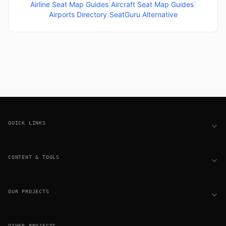
Airline Seat Map Guides
|
Aircraft Seat Map Guides
|
Airports Directory
|
SeatGuru Alternative
Footer
QUICK LINKS
CONTENT & TOOLS
OUR PROJECTS
OTHER PROJECTS