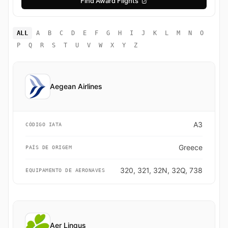
Find Award Flights
ALL
A
B
C
D
E
F
G
H
I
J
K
L
M
N
O
P
Q
R
S
T
U
V
W
X
Y
Z
Aegean Airlines
A3
CÓDIGO IATA
Greece
PAÍS DE ORIGEM
320, 321, 32N, 32Q, 738
EQUIPAMENTO DE AERONAVES
Aer Lingus