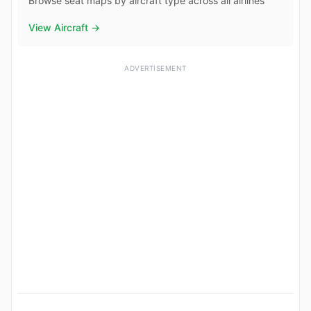
Browse seat maps by aircraft type across all airlines
View Aircraft →
ADVERTISEMENT