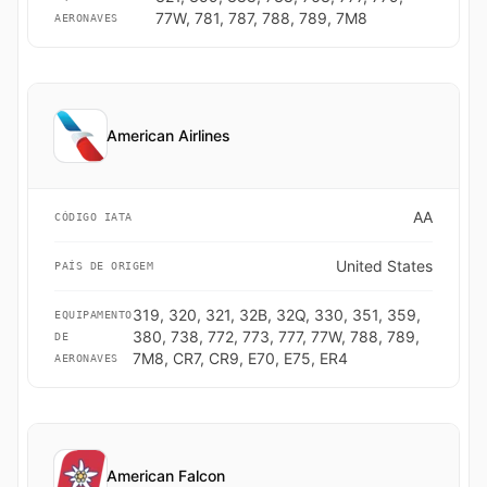
77W, 781, 787, 788, 789, 7M8
AERONAVES
American Airlines
AA
CÓDIGO IATA
United States
PAÍS DE ORIGEM
319, 320, 321, 32B, 32Q, 330, 351, 359,
EQUIPAMENTO
380, 738, 772, 773, 777, 77W, 788, 789,
DE
7M8, CR7, CR9, E70, E75, ER4
AERONAVES
American Falcon